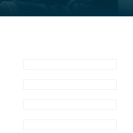
Para Una Evaluación De Su Asunto
Legal Llámenos O Envíenos Un Correo
Electrónico Abajo
Nombre
Apellido
Su Correo Electrónico
Teléfono