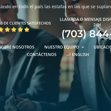
ndo en todo el país las estafas en las que se supla
LLAMADA O MENSAJE DIS
S DE CLIENTES SATISFECHOS
24H
(703) 844
SOBRE NOSOTROS
NUESTRO EQUIPO
UBICACI
CONTÁCTENOS
ENGLISH