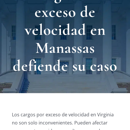
Nuest
exceso de
Ubica
velocidad en
Testi
Manassas
Blog
defiende su caso
Contá
Eng
Los cargos por exceso de velocidad en Virginia
no son solo inconvenientes. Pueden afectar