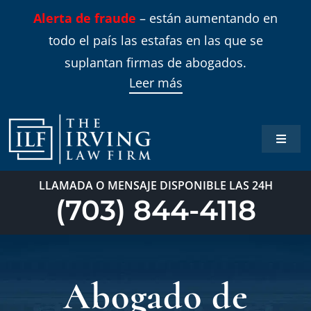
Skip
Alerta de fraude
– están aumentando en
to
todo el país las estafas en las que se
content
suplantan firmas de abogados.
Leer más
Toggle
Naviga
Inicio
LLAMADA O MENSAJE DISPONIBLE LAS 24H
(703) 844-4118
Áreas 
Sobre
Abogado de