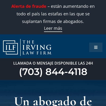
Skip
Alerta de fraude
– están aumentando en
to
todo el país las estafas en las que se
content
suplantan firmas de abogados.
Leer más
Toggle
Naviga
Inicio
LLAMADA O MENSAJE DISPONIBLE LAS 24H
(703) 844-4118
Áreas 
Sobre
Un abogado de