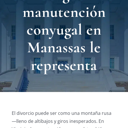
Nuest
manutención
Ubica
conyugal en
Testi
Manassas le
Blog
representa
Contá
Eng
El divorcio puede ser como una montaña rusa
—lleno de altibajos y giros inesperados. En