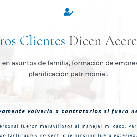
os Clientes
Dicen Acerc
en asuntos de familia, formación de empresa
planificación patrimonial.
ivamente volvería a contratarlos si fuera n
ersonal fueron maravillosos al manejar mi caso. Pa
po facturado y no sentí que ninguno fuera excesivo