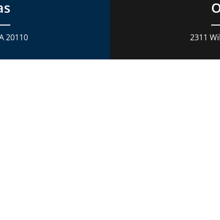
as
O
VA 20110
2311 Wil