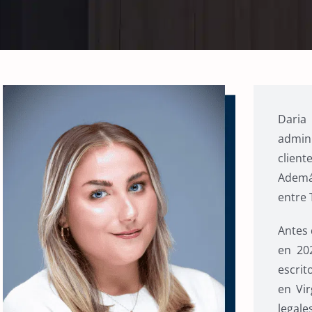
Daria
admini
client
Ademá
entre 
Antes 
en 20
escrit
en Vir
legale