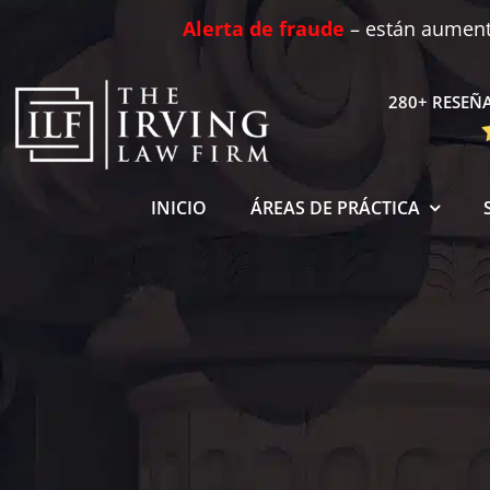
Skip
Alerta de fraude
– están aumenta
to
content
280+ RESEÑA
INICIO
ÁREAS DE PRÁCTICA