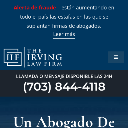
Skip
Alerta de fraude
– están aumentando en
to
todo el país las estafas en las que se
content
suplantan firmas de abogados.
Leer más
Toggle
Naviga
Inicio
LLAMADA O MENSAJE DISPONIBLE LAS 24H
(703) 844-4118
Áreas 
Sobre
Un Abogado De