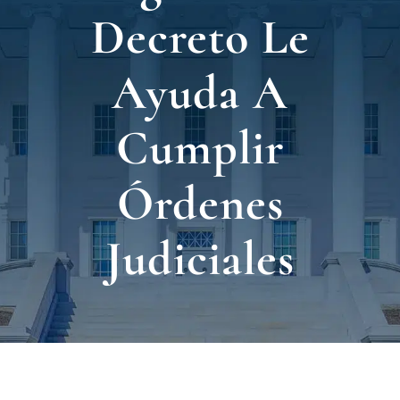
Nuest
Decreto Le
Ubica
Ayuda A
Testi
Cumplir
Blog
Órdenes
Contá
Judiciales
Eng