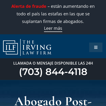
Skip
Alerta de fraude
– están aumentando en
to
todo el país las estafas en las que se
content
suplantan firmas de abogados.
Leer más
Toggle
Naviga
Inicio
LLAMADA O MENSAJE DISPONIBLE LAS 24H
(703) 844-4118
Áreas 
Sobre
Abogado Post-