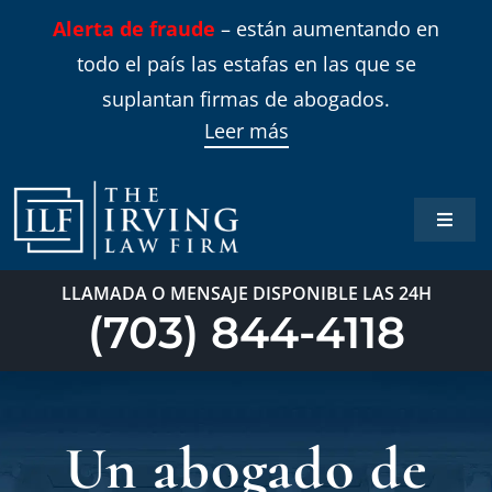
Skip
Alerta de fraude
– están aumentando en
to
todo el país las estafas en las que se
content
suplantan firmas de abogados.
Leer más
Toggle
Naviga
Inicio
LLAMADA O MENSAJE DISPONIBLE LAS 24H
(703) 844-4118
Áreas 
Sobre
Un abogado de