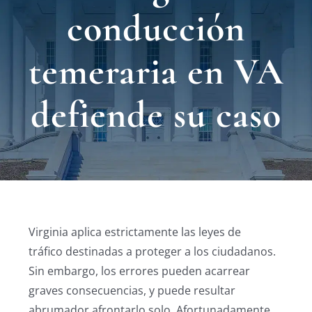
Nuest
conducción
Ubica
temeraria en VA
Testi
defiende su caso
Blog
Contá
Eng
Virginia aplica estrictamente las leyes de
tráfico destinadas a proteger a los ciudadanos.
Sin embargo, los errores pueden acarrear
graves consecuencias, y puede resultar
abrumador afrontarlo solo. Afortunadamente,