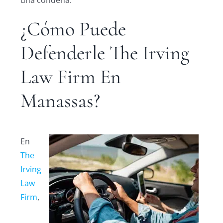
¿Cómo Puede
Defenderle The Irving
Law Firm En
Manassas?
En
The
Irving
Law
Firm
,