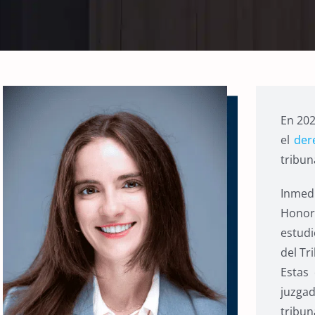
En 202
el
der
tribun
Inmed
Honora
estudi
del Tr
Estas 
juzgad
tribun