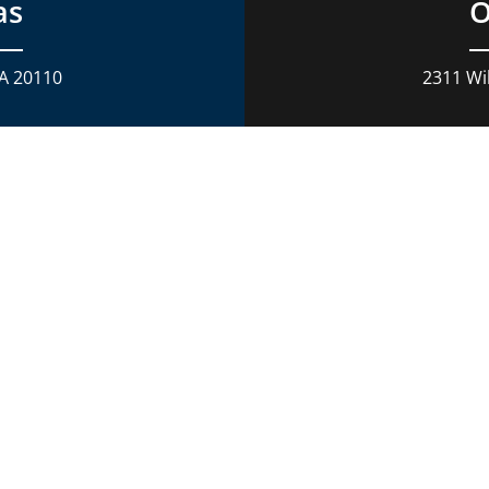
as
O
VA 20110
2311 Wil