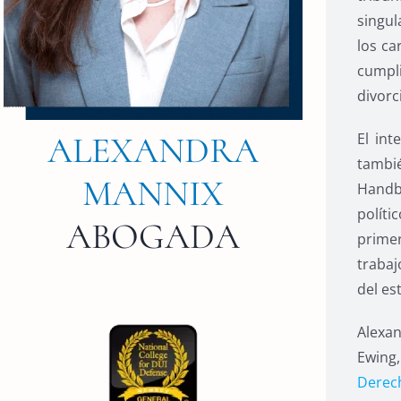
singul
los ca
cumpli
divorci
ALEXANDRA
El int
tambié
MANNIX
Handb
políti
ABOGADA
primer
trabaj
del es
Alexan
Ewing,
Derec