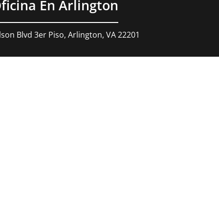
ficina En Arlington
son Blvd 3er Piso, Arlington, VA 22201