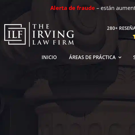
Skip
Alerta de fraude
– están aumenta
to
content
280+ RESEÑA
INICIO
ÁREAS DE PRÁCTICA