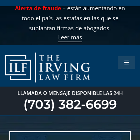
Skip
Alerta de fraude
– están aumentando en
to
todo el país las estafas en las que se
content
suplantan firmas de abogados.
Leer más
Toggle
Naviga
Inicio
LLAMADA O MENSAJE DISPONIBLE LAS 24H
Áreas 
(703) 382-6699
Sobre