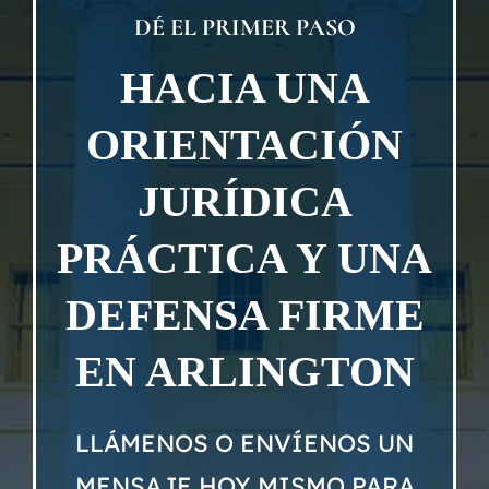
Nuest
DÉ EL PRIMER PASO
Ubica
HACIA UNA
ORIENTACIÓN
Testi
JURÍDICA
Blog
PRÁCTICA Y UNA
Contá
DEFENSA FIRME
EN ARLINGTON
Eng
LLÁMENOS O ENVÍENOS UN
MENSAJE HOY MISMO PARA