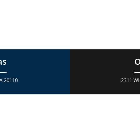
as
O
VA 20110
2311 Wil