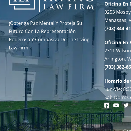
Oficina En
9253 Mosby 
Manassas, 
¡Obtenga Paz Mental Y Proteja Su
(703) 844-4
Futuro Con La Representación
Poderosa Y Compasiva De The Irving
Oficina En 
Law Firm!
2311 Wilson 
Arlington, 
(703) 382-6
Horario de 
Lun-Vie: 8:
Sab-Dom: C