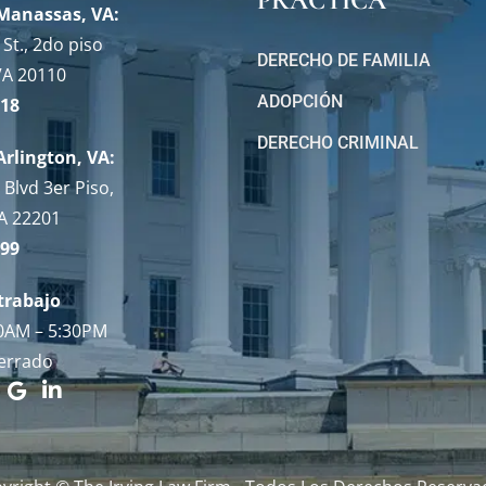
PRÁCTICA
 Manassas, VA:
St., 2do piso
DERECHO DE FAMILIA
VA 20110
ADOPCIÓN
118
DERECHO CRIMINAL
Arlington, VA:
Blvd 3er Piso,
VA 22201
699
trabajo
30AM – 5:30PM
errado