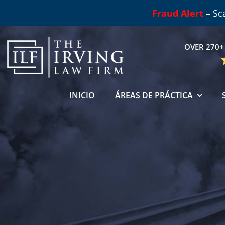
Skip
Fraud Alert
– Sc
to
content
OVER 270+ 
INICIO
ÁREAS DE PRÁCTICA