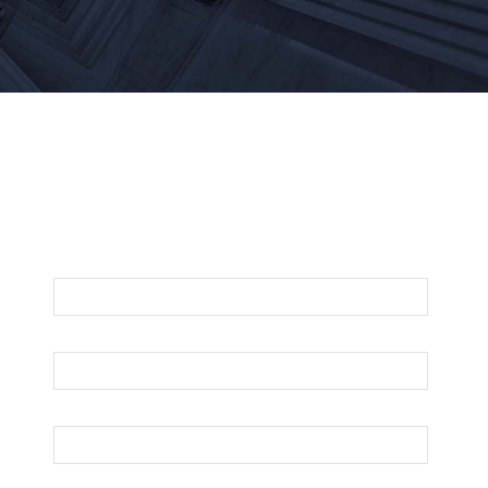
Para Una Evaluación De Su Asunto Legal
Llámenos O Envíenos Un Correo
Electrónico Abajo
Nombre
Apellido
Su Correo Electrónico
Teléfono