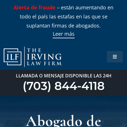
Skip
Alerta de fraude
– están aumentando en
to
todo el país las estafas en las que se
content
suplantan firmas de abogados.
Leer más
Toggle
Naviga
Inicio
LLAMADA O MENSAJE DISPONIBLE LAS 24H
(703) 844-4118
Áreas 
Sobre
Abogado de