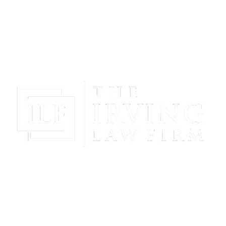
¡Obtenga Paz Mental Y Proteja Su Futuro Con La
Representación Poderosa Y Compasiva De The
Irving Law Firm!