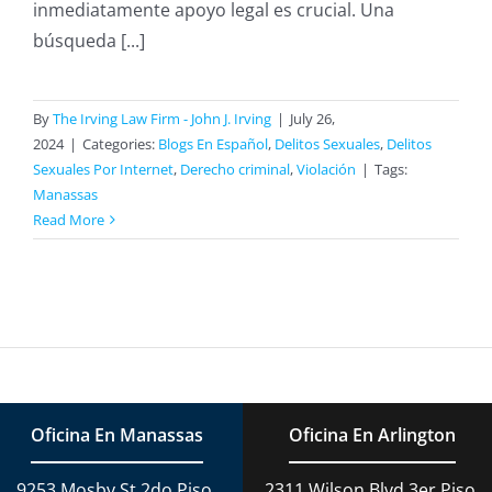
inmediatamente apoyo legal es crucial. Una
búsqueda [...]
By
The Irving Law Firm - John J. Irving
|
July 26,
2024
|
Categories:
Blogs En Español
,
Delitos Sexuales
,
Delitos
Sexuales Por Internet
,
Derecho criminal
,
Violación
|
Tags:
Manassas
Read More
Oficina En Manassas
Oficina En Arlington
9253 Mosby St 2do Piso,
2311 Wilson Blvd 3er Piso,