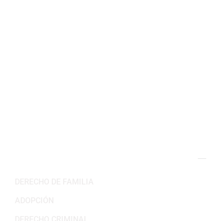
Oficina En Arlington, VA:
2311 Wilson Blvd 3er Piso,
Arlington, VA 22201
(703) 382-6699
Horario de trabajo
Lun-Vie: 8:30AM – 5:30PM
Sab-Dom: Cerrado
NUESTRAS ÁREAS DE PRÁCTICA
DERECHO DE FAMILIA
ADOPCIÓN
DERECHO CRIMINAL