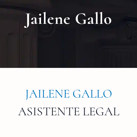
Nuest
Jailene Gallo
Ubica
Testi
Blog
Contá
JAILENE GALLO
Eng
ASISTENTE LEGAL