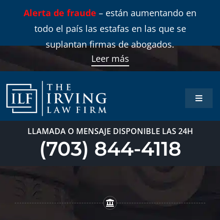
Skip
Alerta de fraude
– están aumentando en
to
todo el país las estafas en las que se
content
suplantan firmas de abogados.
Leer más
Toggle
Naviga
Inicio
LLAMADA O MENSAJE DISPONIBLE LAS 24H
(703) 844-4118
Áreas 
Sobre