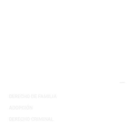
2311 Wilson Blvd 3er Piso,
Arlington, VA 22201
(703) 382-6699
Horario de trabajo
Lun-Vie: 8:30AM – 5:30PM
Sab-Dom: Cerrado
NUESTRAS ÁREAS DE PRÁCTICA
DERECHO DE FAMILIA
ADOPCIÓN
DERECHO CRIMINAL