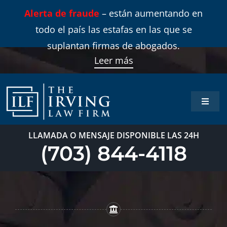
Skip
Alerta de fraude
– están aumentando en
to
todo el país las estafas en las que se
content
suplantan firmas de abogados.
Leer más
Toggle
Naviga
Inicio
LLAMADA O MENSAJE DISPONIBLE LAS 24H
(703) 844-4118
Áreas 
Sobre