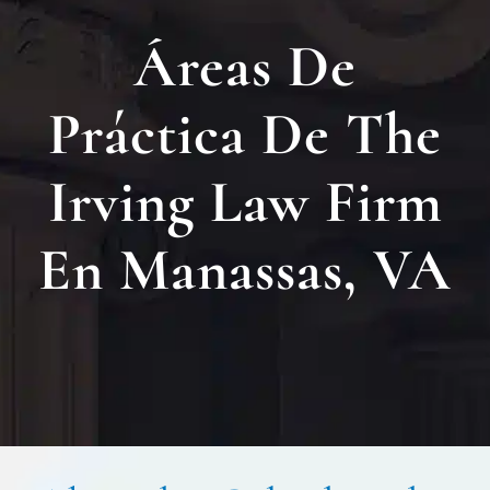
Nuest
Áreas De
Ubica
Práctica De The
Testi
Irving Law Firm
Blog
En Manassas, VA
Contá
Eng