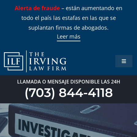
Skip
Alerta de fraude
– están aumentando en
to
todo el país las estafas en las que se
content
suplantan firmas de abogados.
Leer más
Toggle
Naviga
Inicio
LLAMADA O MENSAJE DISPONIBLE LAS 24H
(703) 844-4118
Áreas 
Sobre