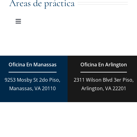
Derecho De Familia
Áreas de práctica
Adopción
Toggle
Navigation
Derecho De Familia
Planificación Patrimonial
Adopción
Cargos De DUI
Oficina En Manassas
Oficina En Arlington
Derecho Criminal
9253 Mosby St 2do Piso,
2311 Wilson Blvd 3er Piso,
Conducción temeraria en Virginia
Manassas, VA 20110
Arlington, VA 22201
Derecho Penal
Daños Personales