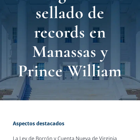
Nuest
sellado de
Ubica
records en
Testi
Manassas y
Blog
Prince William
Contá
Eng
Aspectos destacados
La Ley de Borrón y Cuenta Nueva de Virginia