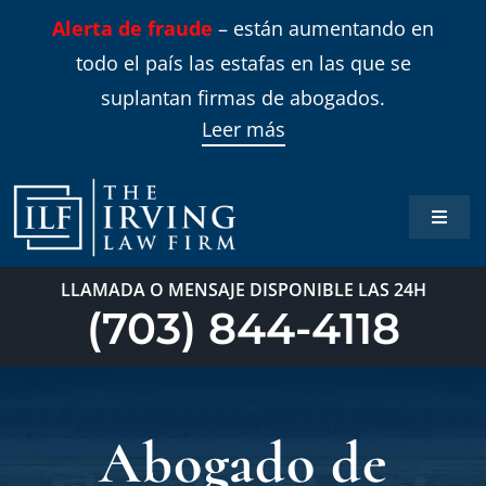
Skip
Alerta de fraude
– están aumentando en
to
todo el país las estafas en las que se
content
suplantan firmas de abogados.
Leer más
Toggle
Naviga
Inicio
LLAMADA O MENSAJE DISPONIBLE LAS 24H
(703) 844-4118
Áreas 
Sobre
Abogado de