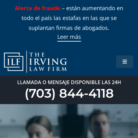
Skip
Alerta de fraude
– están aumentando en
to
todo el país las estafas en las que se
content
suplantan firmas de abogados.
Leer más
Toggle
Naviga
Inicio
LLAMADA O MENSAJE DISPONIBLE LAS 24H
(703) 844-4118
Áreas 
Sobre