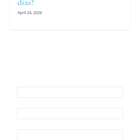
días?
April 24, 2026
Para Una Evaluación De Su Asunto Legal
Llámenos O Envíenos Un Correo
Electrónico Abajo
Nombre
Apellido
Su Correo Electrónico