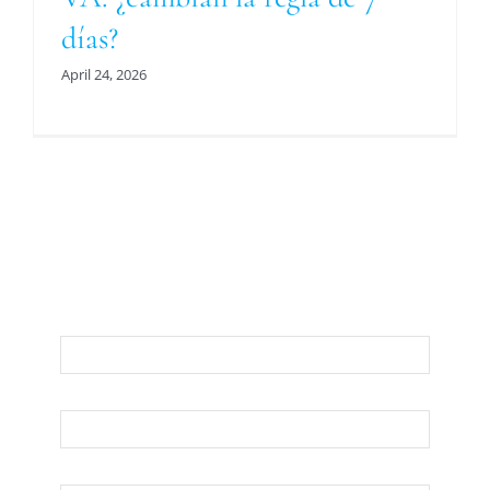
días?
April 24, 2026
Para Una Evaluación De Su Asunto Legal
Llámenos O Envíenos Un Correo
Electrónico Abajo
Nombre
Apellido
Su Correo Electrónico