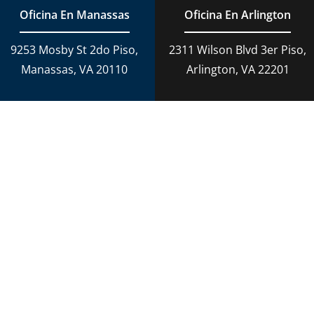
Adopción
Cargos De DUI
Oficina En Manassas
Oficina En Arlington
Derecho Criminal
9253 Mosby St 2do Piso,
2311 Wilson Blvd 3er Piso,
Conducción temeraria en Virginia
Manassas, VA 20110
Arlington, VA 22201
Derecho Penal
Daños Personales