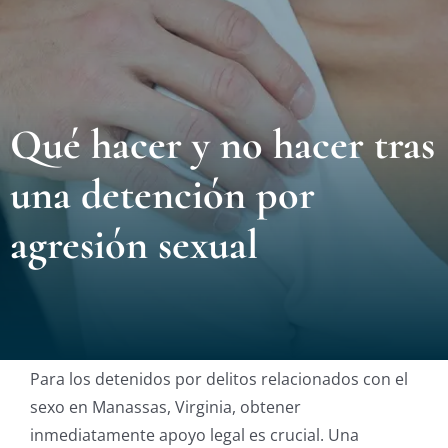
Nuest
Ubica
Qué hacer y no hacer tras
Testi
una detención por
Blog
agresión sexual
Contá
Eng
Para los detenidos por delitos relacionados con el
sexo en Manassas, Virginia, obtener
inmediatamente apoyo legal es crucial. Una