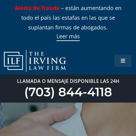
Skip
Alerta de fraude
– están aumentando en
to
todo el país las estafas en las que se
content
suplantan firmas de abogados.
Leer más
Toggle
Naviga
Inicio
LLAMADA O MENSAJE DISPONIBLE LAS 24H
(703) 844-4118
Áreas 
Sobre