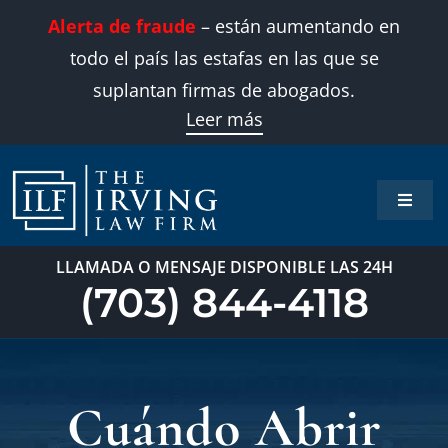
Skip
Alerta de fraude
– están aumentando en
to
todo el país las estafas en las que se
content
suplantan firmas de abogados.
Leer más
Toggle
Naviga
Inicio
LLAMADA O MENSAJE DISPONIBLE LAS 24H
(703) 844-4118
Áreas 
Sobre
Cuándo Abrir