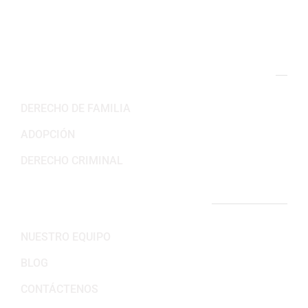
Sab-Dom: Cerrado
NUESTRAS ÁREAS DE PRÁCTICA
DERECHO DE FAMILIA
ADOPCIÓN
DERECHO CRIMINAL
ENLACES IMPORTANTES
NUESTRO EQUIPO
BLOG
CONTÁCTENOS