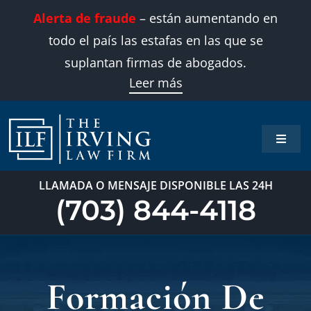
Skip
Alerta de fraude
– están aumentando en
to
todo el país las estafas en las que se
content
suplantan firmas de abogados.
Leer más
Toggle
Naviga
Inicio
LLAMADA O MENSAJE DISPONIBLE LAS 24H
(703) 844-4118
Áreas 
Sobre
Formación De