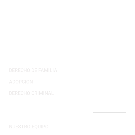
Horario de trabajo
Lun-Vie: 8:30AM – 5:30PM
Sab-Dom: Cerrado
NUESTRAS ÁREAS DE PRÁCTICA
DERECHO DE FAMILIA
ADOPCIÓN
DERECHO CRIMINAL
ENLACES IMPORTANTES
NUESTRO EQUIPO