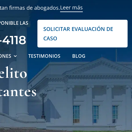
Leer más
ntan firmas de abogados.
PONIBLE LAS
SOLICITAR EVALUACIÓN DE
-4118
CASO
ONES
TESTIMONIOS
BLOG
lito
tantes