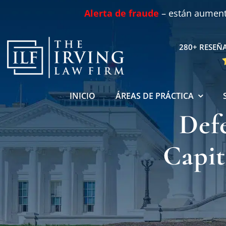
Skip
Alerta de fraude
– están aumenta
to
content
280+ RESEÑA
INICIO
ÁREAS DE PRÁCTICA
Def
Capit