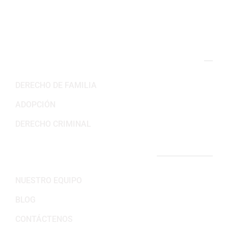
Lun-Vie: 8:30AM – 5:30PM
Sab-Dom: Cerrado
NUESTRAS ÁREAS DE PRÁCTICA
DERECHO DE FAMILIA
ADOPCIÓN
DERECHO CRIMINAL
ENLACES IMPORTANTES
NUESTRO EQUIPO
BLOG
CONTÁCTENOS