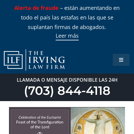
Skip
Alerta de fraude
– están aumentando en
to
todo el país las estafas en las que se
content
suplantan firmas de abogados.
Leer más
Toggle
Naviga
Inicio
LLAMADA O MENSAJE DISPONIBLE LAS 24H
(703) 844-4118
Áreas 
Sobre