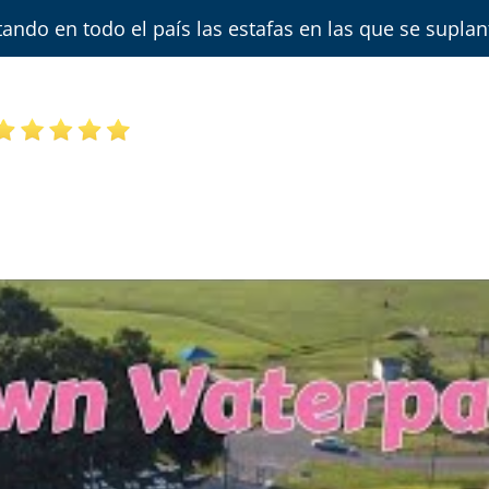
ndo en todo el país las estafas en las que se supla
LLAMADA O MENSAJE DIS
S DE CLIENTES SATISFECHOS
24H
(703) 844
SOBRE NOSOTROS
NUESTRO EQUIPO
UBICACI
CONTÁCTENOS