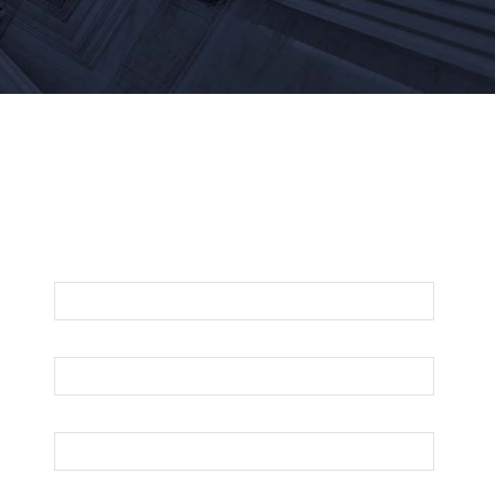
Para Una Evaluación De Su Asunto Legal
Llámenos O Envíenos Un Correo
Electrónico Abajo
Nombre
Apellido
Su Correo Electrónico
Teléfono