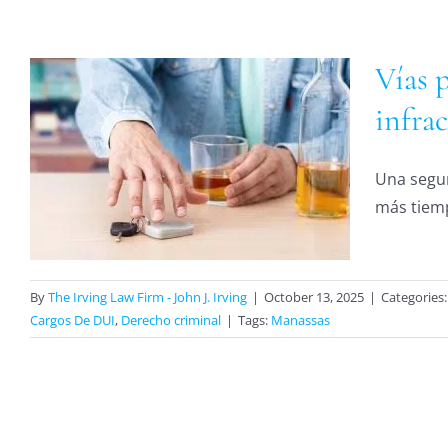
Vías 
infra
Una segun
más tiemp
By
The Irving Law Firm - John J. Irving
|
October 13, 2025
|
Categories
Cargos De DUI
,
Derecho criminal
|
Tags:
Manassas