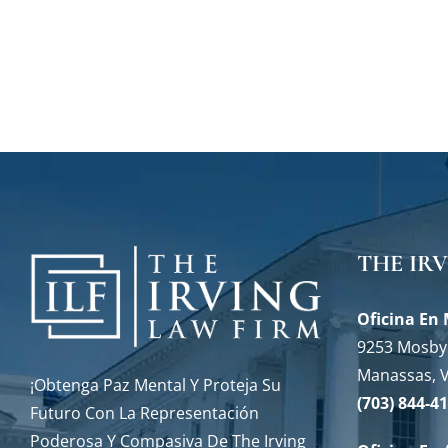
THE IR
Oficina En
9253 Mosby 
Manassas, 
¡Obtenga Paz Mental Y Proteja Su
(703) 844-4
Futuro Con La Representación
Poderosa Y Compasiva De The Irving