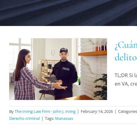
¿Cuán
delit
TL;DR Si l
en VA, cre
By
The Irving Law Firm - John J. Irving
|
February 14, 2026
|
Categorie
Derecho criminal
|
Tags:
Manassas