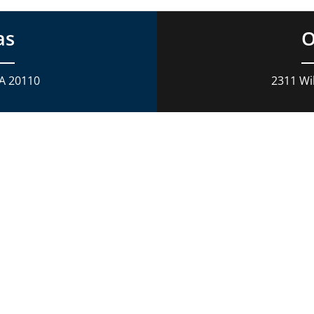
as
O
VA 20110
2311 Wil