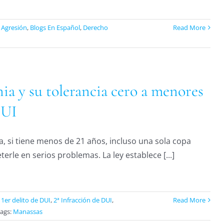
:
Agresión
,
Blogs En Español
,
Derecho
Read More
nia y su tolerancia cero a menores
DUI
ia, si tiene menos de 21 años, incluso una sola copa
erle en serios problemas. La ley establece [...]
:
1er delito de DUI
,
2ª Infracción de DUI
,
Read More
ags:
Manassas