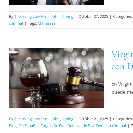
By
The Irving Law Firm - John J. Irving
|
October 27, 2025
|
Categories
criminal
|
Tags:
Manassas
Virgi
con 
I
En Virgin
puede met
By
The Irving Law Firm - John J. Irving
|
October 21, 2025
|
Categories
Blogs En Español
,
Cargos De DUI
,
Defensa de DUI
,
Derecho criminal
|
T