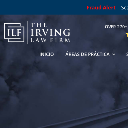
Skip
Fraud Alert
– Sc
to
content
OVER 270+ 
INICIO
ÁREAS DE PRÁCTICA