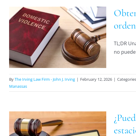
Obten
orden
TL;DR Una
n
no puede i
By
The Irving Law Firm - John J. Irving
|
February 12, 2026
|
Categorie
Manassas
¿Pued
estac