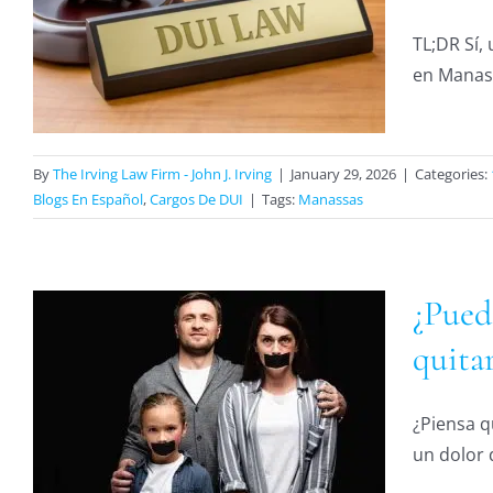
TL;DR Sí,
en Manass
By
The Irving Law Firm - John J. Irving
|
January 29, 2026
|
Categories:
Blogs En Español
,
Cargos De DUI
|
Tags:
Manassas
¿Pued
quitar
¿Piensa q
un dolor 
l