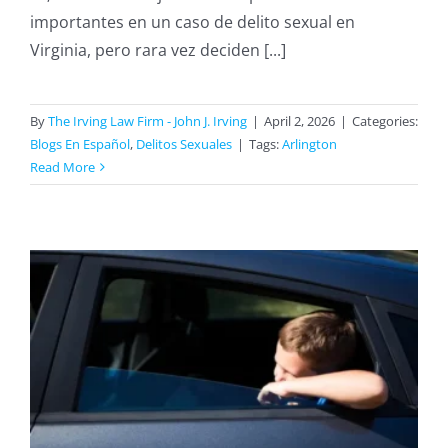
importantes en un caso de delito sexual en
Virginia, pero rara vez deciden [...]
By
The Irving Law Firm - John J. Irving
|
April 2, 2026
|
Categories:
Blogs En Español
,
Delitos Sexuales
|
Tags:
Arlington
Read More