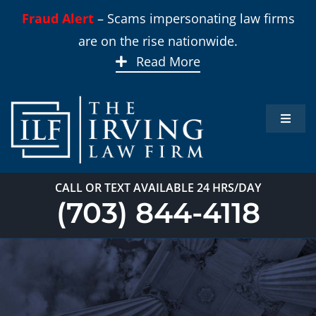
Skip
Fraud Alert
– Scams impersonating law firms
to
are on the rise nationwide.
content
Read More
Toggle
Naviga
Inicio
CALL OR TEXT AVAILABLE 24 HRS/DAY
Áreas 
(703) 844-4118
Sobre
Nuest