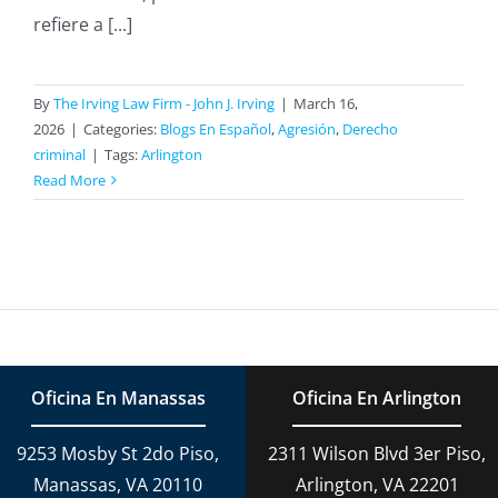
refiere a [...]
By
The Irving Law Firm - John J. Irving
|
March 16,
2026
|
Categories:
Blogs En Español
,
Agresión
,
Derecho
criminal
|
Tags:
Arlington
Read More
Oficina En Manassas
Oficina En Arlington
9253 Mosby St 2do Piso,
2311 Wilson Blvd 3er Piso,
Manassas, VA 20110
Arlington, VA 22201