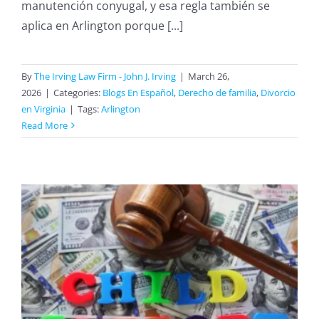
manutención conyugal, y esa regla también se
aplica en Arlington porque [...]
By
The Irving Law Firm - John J. Irving
|
March 26,
2026
|
Categories:
Blogs En Español
,
Derecho de familia
,
Divorcio
en Virginia
|
Tags:
Arlington
Read More