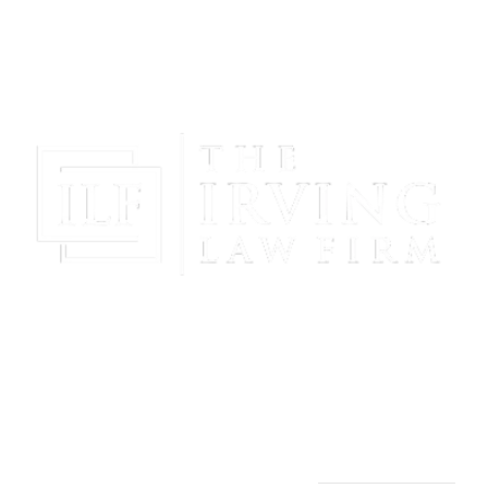
¡Obtenga Paz Mental Y Proteja Su Futuro Con La
Representación Poderosa Y Compasiva De The
Irving Law Firm!
THE IRVING LAW FIRM