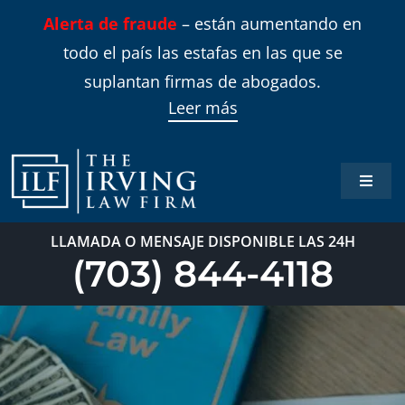
Skip
Alerta de fraude
– están aumentando en
to
todo el país las estafas en las que se
content
suplantan firmas de abogados.
Leer más
Toggle
Naviga
Inicio
LLAMADA O MENSAJE DISPONIBLE LAS 24H
(703) 844-4118
Áreas 
Sobre