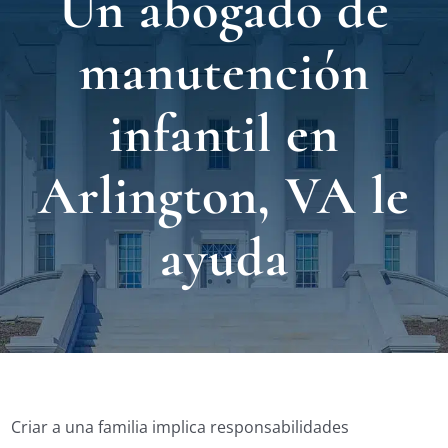
Un abogado de
Nuest
manutención
Ubica
infantil en
Testi
Arlington, VA le
Blog
ayuda
Contá
Eng
Criar a una familia implica responsabilidades