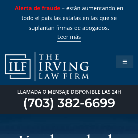
Skip
Alerta de fraude
– están aumentando en
to
todo el país las estafas en las que se
content
suplantan firmas de abogados.
Leer más
Toggle
Naviga
Inicio
LLAMADA O MENSAJE DISPONIBLE LAS 24H
Áreas 
(703) 382-6699
Sobre