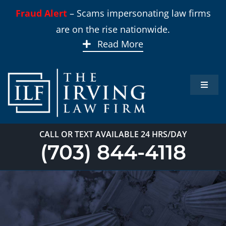
Skip
Fraud Alert
– Scams impersonating law firms
to
are on the rise nationwide.
content
Read More
Toggle
Naviga
Inicio
CALL OR TEXT AVAILABLE 24 HRS/DAY
Áreas 
(703) 844-4118
Sobre
Nuest