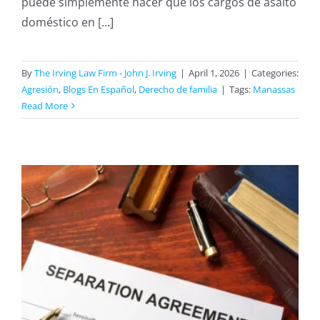
puede simplemente hacer que los cargos de asalto
doméstico en [...]
By
The Irving Law Firm - John J. Irving
|
April 1, 2026
|
Categories:
Agresión
,
Blogs En Español
,
Derecho de familia
|
Tags:
Manassas
Read More
n