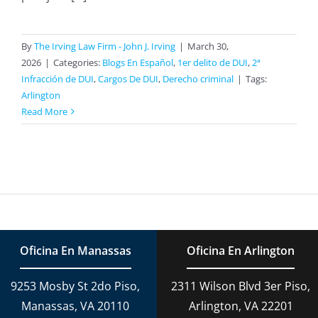
By
The Irving Law Firm - John J. Irving
|
March 30,
2026
|
Categories:
Blogs En Español
,
1er delito de DUI
,
2ª
Infracción de DUI
,
Cargos De DUI
,
Derecho criminal
|
Tags:
Arlington
Read More
Oficina En Manassas
Oficina En Arlington
9253 Mosby St 2do Piso,
2311 Wilson Blvd 3er Piso,
Manassas, VA 20110
Arlington, VA 22201