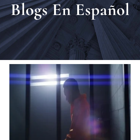
Blogs En Español
Ubica
Testi
Blog
Contá
Eng