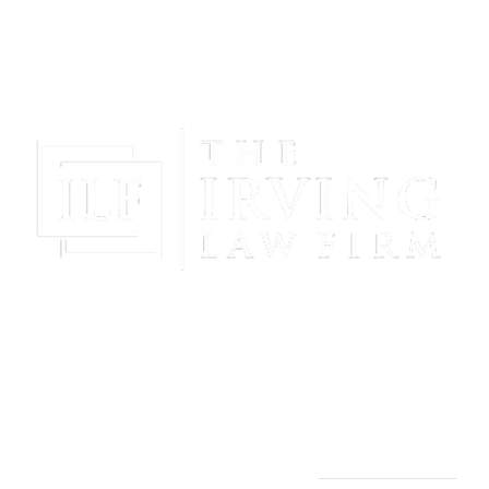
¡Obtenga Paz Mental Y Proteja Su Futuro Con La
Representación Poderosa Y Compasiva De The
Irving Law Firm!
THE IRVING LAW FIRM