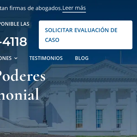
Leer más
ntan firmas de abogados.
PONIBLE LAS
SOLICITAR EVALUACIÓN DE
-4118
CASO
ONES
TESTIMONIOS
BLOG
Poderes
monial