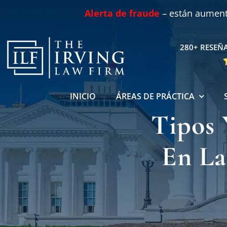
Skip
Alerta de fraude
– están aumenta
to
content
280+ RESEÑA
INICIO
ÁREAS DE PRÁCTICA
Tipos 
En La