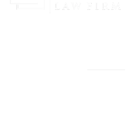
¡Obtenga Paz Mental Y Proteja Su Futuro Con La
Representación Poderosa Y Compasiva De The
Irving Law Firm!
THE IRVING LAW FIRM
Oficina En Manassas, VA:
9253 Mosby St., 2do piso
Manassas, VA 20110
(703) 844-4118
Oficina En Arlington, VA:
2311 Wilson Blvd 3er Piso,