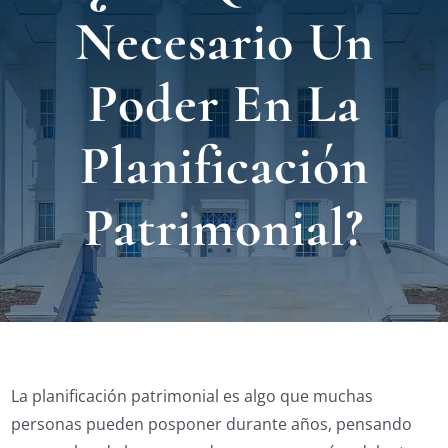
Nuest
Necesario Un
Ubica
Poder En La
Testi
Planificación
Blog
Patrimonial?
Contá
Eng
La planificación patrimonial es algo que muchas
personas pueden posponer durante años, pensando