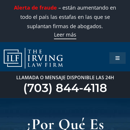
Skip
Alerta de fraude
– están aumentando en
to
todo el país las estafas en las que se
content
suplantan firmas de abogados.
Leer más
Toggle
Naviga
Inicio
LLAMADA O MENSAJE DISPONIBLE LAS 24H
(703) 844-4118
Áreas 
Sobre
¿Por Qué Es