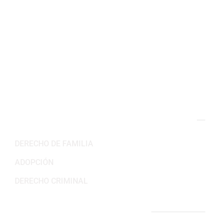
Arlington, VA 22201
(703) 382-6699
Horario de trabajo
Lun-Vie: 8:30AM – 5:30PM
Sab-Dom: Cerrado
NUESTRAS ÁREAS DE PRÁCTICA
DERECHO DE FAMILIA
ADOPCIÓN
DERECHO CRIMINAL
ENLACES IMPORTANTES