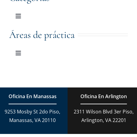
Toggle
Navigation
Derecho De Familia
Áreas de práctica
Adopción
Toggle
Navigation
Derecho De Familia
Planificación Patrimonial
Adopción
Cargos De DUI
Oficina En Manassas
Oficina En Arlington
Derecho Criminal
9253 Mosby St 2do Piso,
2311 Wilson Blvd 3er Piso,
Conducción temeraria en Virginia
Manassas, VA 20110
Arlington, VA 22201
Derecho Penal