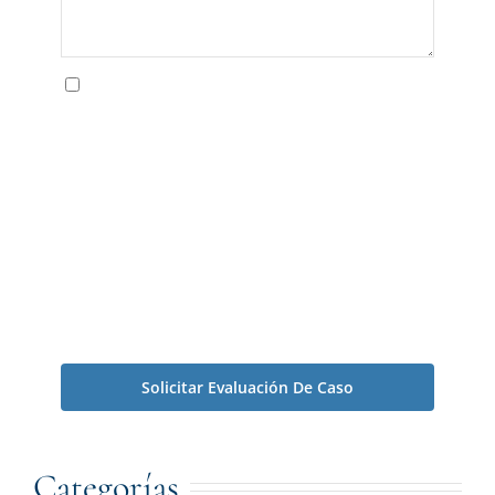
Al utilizar este formulario usted acepta el
almacenamiento y tratamiento de sus datos por
parte de The Irving Law Firm. Valoramos su
privacidad. Puede informarse sobre cómo
tratamos la información que recopilamos
visitando nuestra página web
Política De
Privacidad
.*
Aviso legal: Ponerse en contacto con nosotros a través
de los formularios y el teléfono del sitio web no crea una
relación abogado-cliente.
Categorías