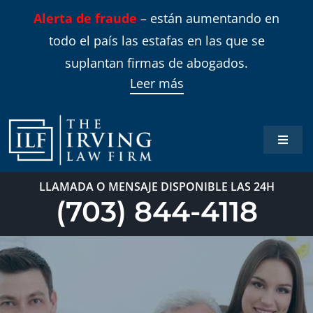
Skip
Alerta de fraude
– están aumentando en
to
todo el país las estafas en las que se
content
suplantan firmas de abogados.
Leer más
Toggle
Naviga
Inicio
LLAMADA O MENSAJE DISPONIBLE LAS 24H
(703) 844-4118
Áreas 
Sobre