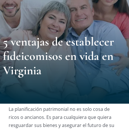
Nuest
Ubica
5 ventajas de establecer
Testi
fideicomisos en vida en
Blog
Virginia
Contá
Eng
La planificación patrimonial no es solo cosa de
ricos o ancianos. Es para cualquiera que quiera
resguardar sus bienes y asegurar el futuro de su