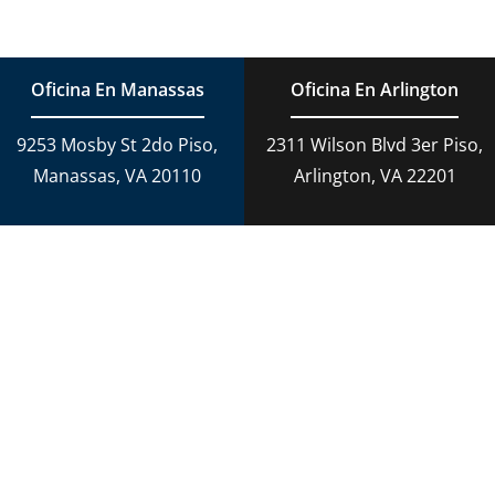
Planificación Patrimonial
Adopción
Cargos De DUI
Oficina En Manassas
Oficina En Arlington
Derecho Criminal
9253 Mosby St 2do Piso,
2311 Wilson Blvd 3er Piso,
Conducción temeraria en Virginia
Manassas, VA 20110
Arlington, VA 22201
Derecho Penal
Daños Personales