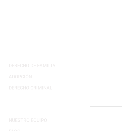
Horario de trabajo
Lun-Vie: 8:30AM – 5:30PM
Sab-Dom: Cerrado
NUESTRAS ÁREAS DE PRÁCTICA
DERECHO DE FAMILIA
ADOPCIÓN
DERECHO CRIMINAL
ENLACES IMPORTANTES
NUESTRO EQUIPO