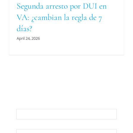
Segunda arresto por DUI en
VA: ¿cambian la regla de 7
días?
April 24, 2026
Para Una Evaluación De Su Asunto Legal
Llámenos O Envíenos Un Correo
Electrónico Abajo
Nombre
Apellido