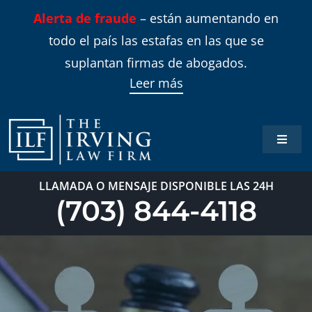
Skip
Alerta de fraude
– están aumentando en
to
todo el país las estafas en las que se
content
suplantan firmas de abogados.
Leer más
Toggle
Naviga
Inicio
LLAMADA O MENSAJE DISPONIBLE LAS 24H
(703) 844-4118
Áreas 
Sobre