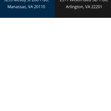
Conducción temeraria en Virginia
Manassas, VA 20110
Arlington, VA 22201
Derecho Penal
Daños Personales