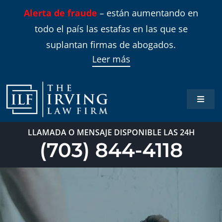
Skip
Alerta de fraude
– están aumentando en
to
todo el país las estafas en las que se
content
suplantan firmas de abogados.
Leer más
Toggle
Naviga
Inicio
LLAMADA O MENSAJE DISPONIBLE LAS 24H
(703) 844-4118
Áreas 
Sobre