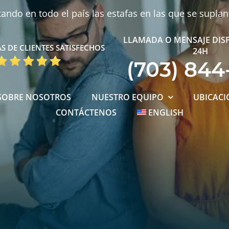
ndo en todo el país las estafas en las que se supla
LLAMADA O MENSAJE DIS
S DE CLIENTES SATISFECHOS
24H
(703) 844
SOBRE NOSOTROS
NUESTRO EQUIPO
UBICACI
CONTÁCTENOS
ENGLISH