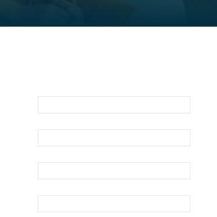
Para Una Evaluación De Su Asunto
Legal Llámenos O Envíenos Un Correo
Electrónico Abajo
Nombre
Apellido
Su Correo Electrónico
Teléfono