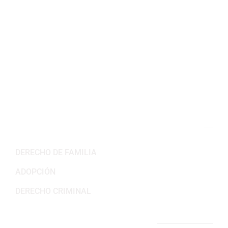
2311 Wilson Blvd 3er Piso,
Arlington, VA 22201
(703) 382-6699
Horario de trabajo
Lun-Vie: 8:30AM – 5:30PM
Sab-Dom: Cerrado
NUESTRAS ÁREAS DE PRÁCTICA
DERECHO DE FAMILIA
ADOPCIÓN
DERECHO CRIMINAL
ENLACES IMPORTANTES