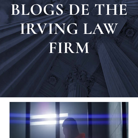
Nuest
BLOGS DE THE
Ubica
IRVING LAW
FIRM
Testi
Blog
Contá
Eng