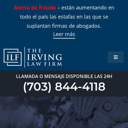
Skip
Alerta de fraude
– están aumentando en
to
todo el país las estafas en las que se
content
suplantan firmas de abogados.
Leer más
Toggle
Naviga
Inicio
LLAMADA O MENSAJE DISPONIBLE LAS 24H
(703) 844-4118
Áreas 
Sobre