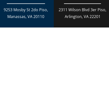
Derecho Criminal
9253 Mosby St 2do Piso,
2311 Wilson Blvd 3er Piso,
Conducción temeraria en Virginia
Manassas, VA 20110
Arlington, VA 22201
Derecho Penal
Daños Personales