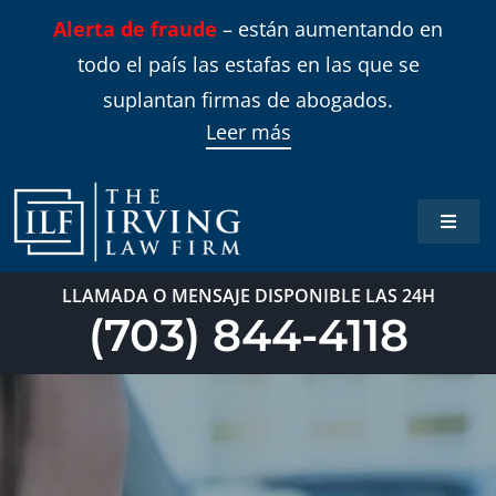
Skip
Alerta de fraude
– están aumentando en
to
todo el país las estafas en las que se
content
suplantan firmas de abogados.
Leer más
Toggle
Naviga
Inicio
LLAMADA O MENSAJE DISPONIBLE LAS 24H
(703) 844-4118
Áreas 
Sobre