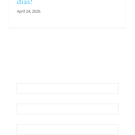
días?
April 24, 2026
Para Una Evaluación De Su Asunto Legal
Llámenos O Envíenos Un Correo
Electrónico Abajo
Nombre
Apellido
Su Correo Electrónico