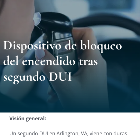
Nuest
Ubica
Dispositivo de bloqueo
Testi
del encendido tras
Blog
segundo DUI
Contá
Eng
Visión general:
Un segundo DUI en Arlington, VA, viene con duras