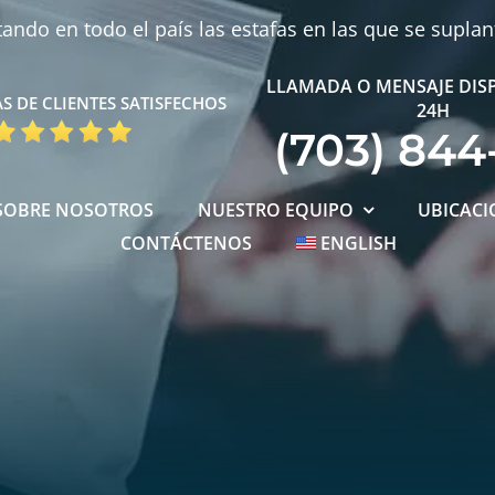
ndo en todo el país las estafas en las que se supla
LLAMADA O MENSAJE DIS
S DE CLIENTES SATISFECHOS
24H
(703) 844
SOBRE NOSOTROS
NUESTRO EQUIPO
UBICACI
CONTÁCTENOS
ENGLISH