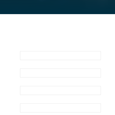
Para Una Evaluación De Su Asunto
Legal Llámenos O Envíenos Un Correo
Electrónico Abajo
Nombre
Apellido
Su Correo Electrónico
Teléfono