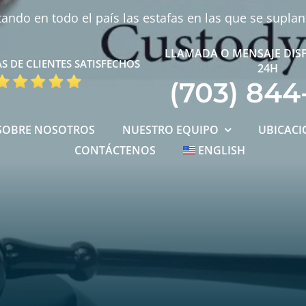
ndo en todo el país las estafas en las que se supla
LLAMADA O MENSAJE DIS
S DE CLIENTES SATISFECHOS
24H
(703) 844
SOBRE NOSOTROS
NUESTRO EQUIPO
UBICACI
CONTÁCTENOS
ENGLISH