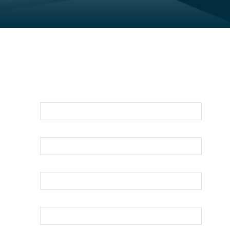
Para Una Evaluación De Su Asunto
Legal Llámenos O Envíenos Un Correo
Electrónico Abajo
Nombre
Apellido
Su Correo Electrónico
Teléfono