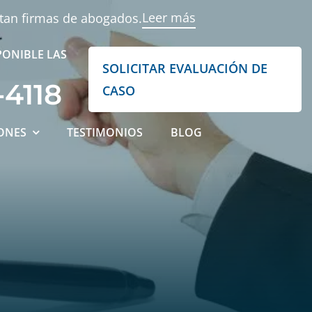
Leer más
ntan firmas de abogados.
PONIBLE LAS
SOLICITAR EVALUACIÓN DE
-4118
CASO
ONES
TESTIMONIOS
BLOG