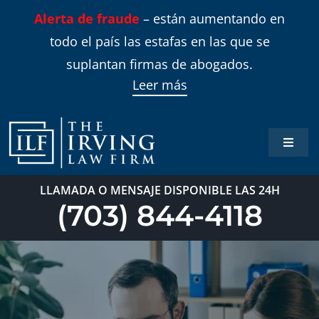
Skip
Alerta de fraude
– están aumentando en
to
todo el país las estafas en las que se
content
suplantan firmas de abogados.
Leer más
Toggle
Naviga
Inicio
LLAMADA O MENSAJE DISPONIBLE LAS 24H
(703) 844-4118
Áreas 
Sobre