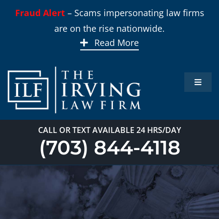
Skip
Fraud Alert
– Scams impersonating law firms
to
are on the rise nationwide.
content
Read More
Toggle
Naviga
Inicio
CALL OR TEXT AVAILABLE 24 HRS/DAY
Áreas 
(703) 844-4118
Sobre
Nuest