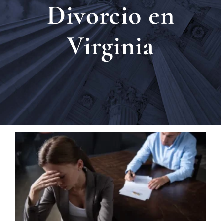
Divorcio en
Ubica
Virginia
Testi
Blog
Contá
Eng