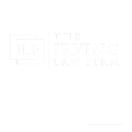
¡Obtenga Paz Mental Y Proteja Su Futuro Con La
Representación Poderosa Y Compasiva De The
Irving Law Firm!
THE IRVING LAW FIRM