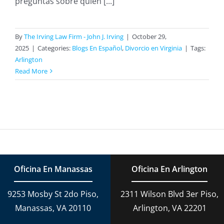
preguntas sobre quién [...]
By
The Irving Law Firm - John J. Irving
|
October 29,
2025
|
Categories:
Blogs En Español
,
Divorcio en Virginia
|
Tags:
Arlington
Read More
Oficina En Manassas
Oficina En Arlington
9253 Mosby St 2do Piso,
2311 Wilson Blvd 3er Piso,
Manassas, VA 20110
Arlington, VA 22201