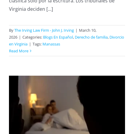
clasifica solo por la escritura. Los tribunales de
Virginia deciden [...]
By
The Irving Law Firm - John J. Irving
|
March 10,
2026
|
Categories:
Blogs En Español
,
Derecho de familia
,
Divorcio
en Virginia
|
Tags:
Manassas
Read More