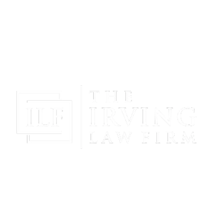
¡Obtenga Paz Mental Y Proteja Su Futuro Con La
Representación Poderosa Y Compasiva De The
Irving Law Firm!