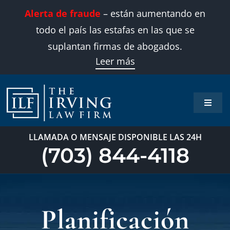
Skip
Alerta de fraude
– están aumentando en
to
todo el país las estafas en las que se
content
suplantan firmas de abogados.
Leer más
Toggle
Naviga
Inicio
LLAMADA O MENSAJE DISPONIBLE LAS 24H
(703) 844-4118
Áreas 
Sobre
Planificación