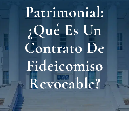
Nuest
Patrimonial:
Ubica
¿Qué Es Un
Testi
Contrato De
Blog
Fideicomiso
Contá
Revocable?
Eng