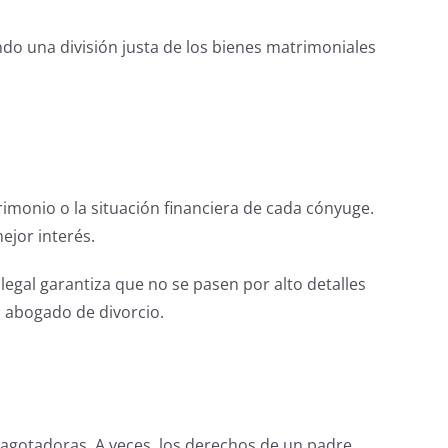
do una división justa de los bienes matrimoniales
rimonio o la situación financiera de cada cónyuge.
ejor interés.
egal garantiza que no se pasen por alto detalles
n abogado de divorcio.
r agotadoras. A veces, los derechos de un padre