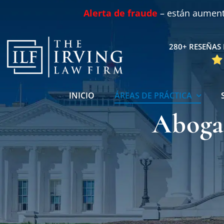
Skip
Alerta de fraude
– están aumenta
to
content
280+ RESEÑAS 
INICIO
ÁREAS DE PRÁCTICA
Abogad