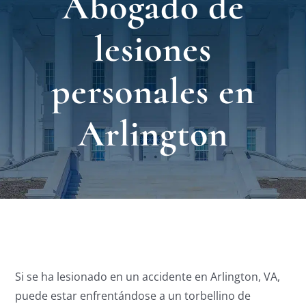
Abogado de
Nuest
lesiones
Ubica
personales en
Testi
Arlington
Blog
Contá
Eng
Si se ha lesionado en un accidente en Arlington, VA,
puede estar enfrentándose a un torbellino de