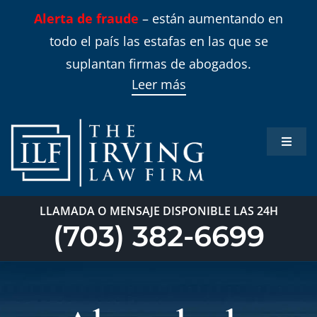
Skip
Alerta de fraude
– están aumentando en
to
todo el país las estafas en las que se
content
suplantan firmas de abogados.
Leer más
Toggle
Naviga
Inicio
LLAMADA O MENSAJE DISPONIBLE LAS 24H
Áreas 
(703) 382-6699
Sobre