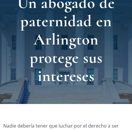
Un abogado de
Nuest
paternidad en
Ubica
Arlington
Testi
protege sus
Blog
intereses
Contá
Eng
Nadie debería tener que luchar por el derecho a ser