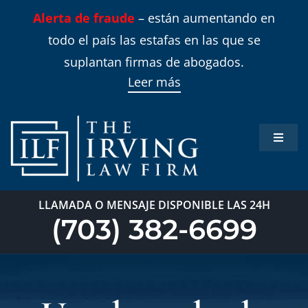
Skip
Alerta de fraude
– están aumentando en
to
todo el país las estafas en las que se
content
suplantan firmas de abogados.
Leer más
Toggle
Naviga
Inicio
LLAMADA O MENSAJE DISPONIBLE LAS 24H
Áreas 
(703) 382-6699
Sobre