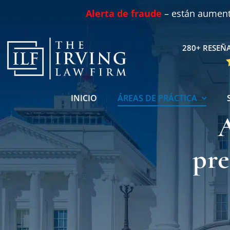
Skip
Alerta de fraude
– están aumenta
to
content
280+ RESEÑA
INICIO
ÁREAS DE PRÁCTICA
pre