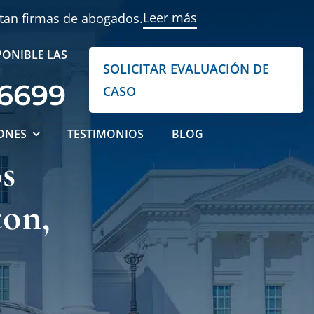
Leer más
ntan firmas de abogados.
PONIBLE LAS
SOLICITAR EVALUACIÓN DE
-6699
CASO
ONES
TESTIMONIOS
BLOG
s
ton,