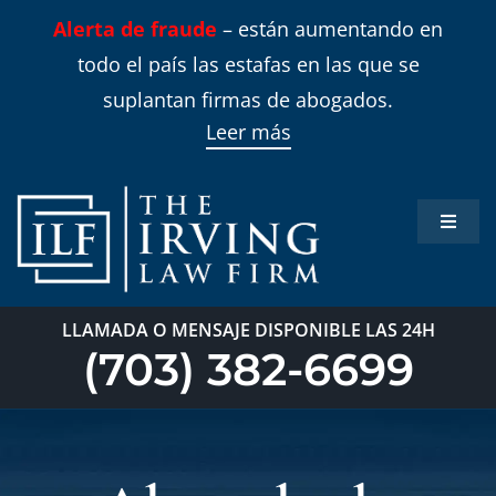
Skip
Alerta de fraude
– están aumentando en
to
todo el país las estafas en las que se
content
suplantan firmas de abogados.
Leer más
Toggle
Naviga
Inicio
LLAMADA O MENSAJE DISPONIBLE LAS 24H
Áreas 
(703) 382-6699
Sobre