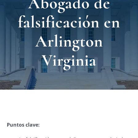
Abogado de
Nuest
falsificación en
Ubica
Arlington
Testi
Virginia
Blog
Contá
Eng
Puntos clave: